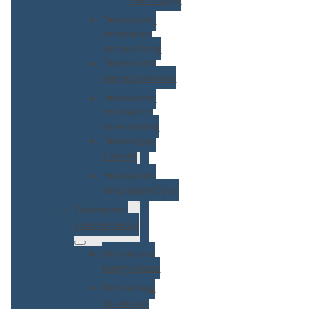
Эвакуация
легкового
автомобиля
Эвакуация
внедорожника
Эвакуация
грузового
транспорта
Эвакуация
Газели
Эвакуация
микроавтобуса
Перевозка
спецтехники
Перевозка
погрузчика
Перевозка
трактора