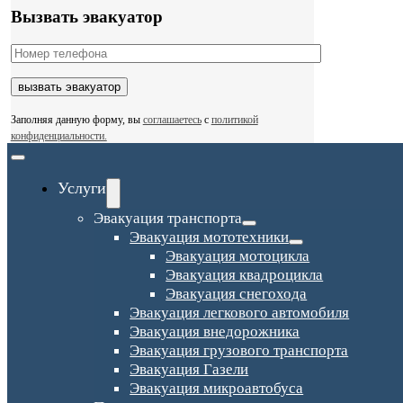
Вызвать эвакуатор
Заполняя данную форму, вы
соглашаетесь
с
политикой
конфиденциальности.
Toggle
Navigation
Услуги
Эвакуация транспорта
Эвакуация мототехники
Эвакуация мотоцикла
Эвакуация квадроцикла
Эвакуация снегохода
Эвакуация легкового автомобиля
Эвакуация внедорожника
Эвакуация грузового транспорта
Эвакуация Газели
Эвакуация микроавтобуса