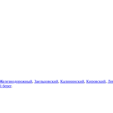
Железнодорожный
,
Заельцовский
,
Калининский
,
Кировский
,
Ле
 берег
.