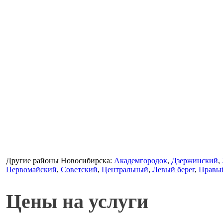
Другие районы Новосибирска:
Академгородок
,
Дзержинский
,
Первомайский
,
Советский
,
Центральный
,
Левый берег
,
Правый
Цены на услуги