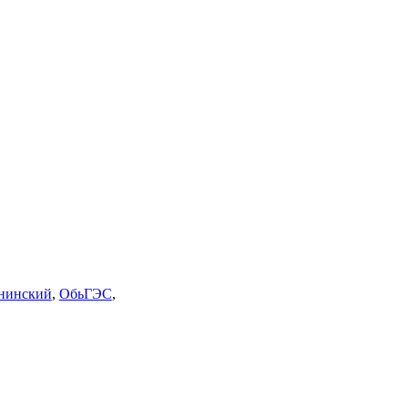
нинский
,
ОбьГЭС
,