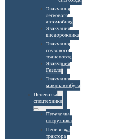
Эвакуация
легкового
автомобиля
Эвакуация
внедорожника
Эвакуация
грузового
транспорта
Эвакуация
Газели
Эвакуация
микроавтобуса
Перевозка
спецтехники
Перевозка
погрузчика
Перевозка
трактора