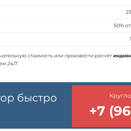
2
50% от
нчательную стоимость или произвести расчёт
индив
ем 24/7.
тор быстро
Кругло
+7 (96