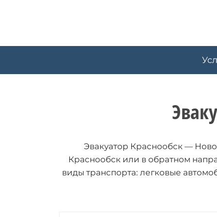
Skip
to
content
Усл
Эвак
Эвакуатор Краснообск — Новос
Краснообск или в обратном напр
виды транспорта: легковые автомоб